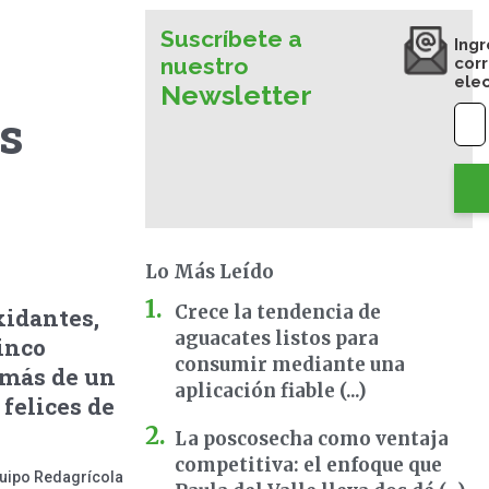
Suscríbete a
Ingr
nuestro
cor
ele
Newsletter
os
Lo Más Leído
Crece la tendencia de
xidantes,
aguacates listos para
inco
consumir mediante una
 más de un
aplicación fiable (...)
 felices de
La poscosecha como ventaja
competitiva: el enfoque que
uipo Redagrícola