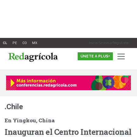
Ir
al
contenido
Inicia Sesión o Registrate
ÚNETE A PLUS+
.Chile
En Yingkou, China
Inauguran el Centro Internacional