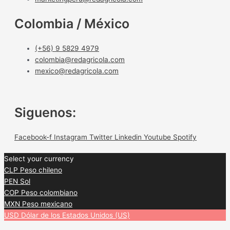
Colombia / México
(+56) 9 5829 4979
colombia@redagricola.com
mexico@redagricola.com
Siguenos:
Facebook-f
Instagram
Twitter
Linkedin
Youtube
Spotify
Select your currency
CLP
Peso chileno
PEN
Sol
COP
Peso colombiano
MXN
Peso mexicano
USD
Dólar de los Estados Unidos (US)