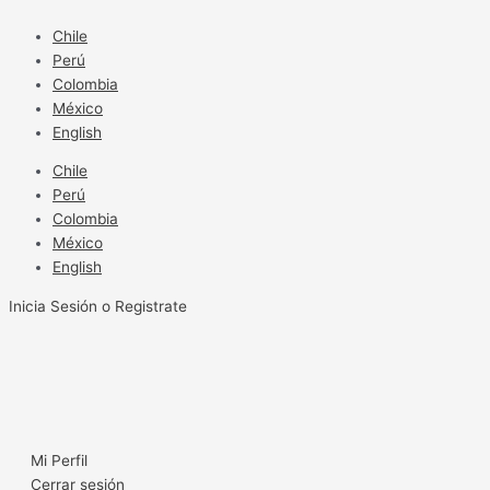
Ir
al
Chile
contenido
Perú
Colombia
México
English
Chile
Perú
Colombia
México
English
Inicia Sesión o Registrate
Mi Perfil
Cerrar sesión