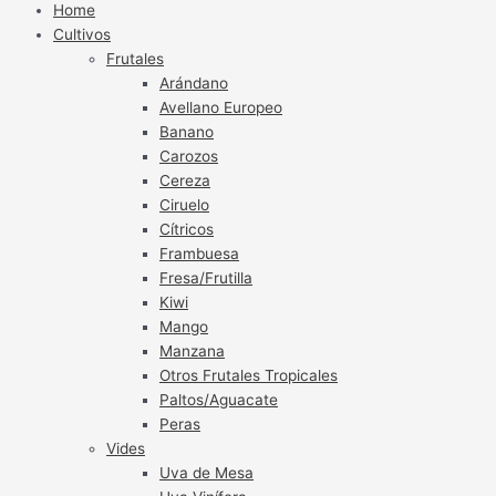
Home
Cultivos
Frutales
Arándano
Avellano Europeo
Banano
Carozos
Cereza
Ciruelo
Cítricos
Frambuesa
Fresa/Frutilla
Kiwi
Mango
Manzana
Otros Frutales Tropicales
Paltos/Aguacate
Peras
Vides
Uva de Mesa