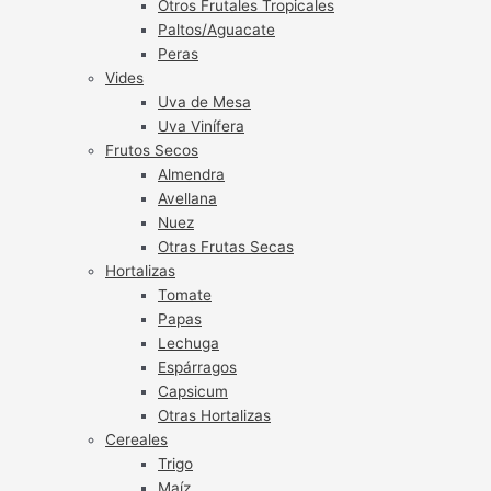
Otros Frutales Tropicales
Paltos/Aguacate
Peras
Vides
Uva de Mesa
Uva Vinífera
Frutos Secos
Almendra
Avellana
Nuez
Otras Frutas Secas
Hortalizas
Tomate
Papas
Lechuga
Espárragos
Capsicum
Otras Hortalizas
Cereales
Trigo
Maíz