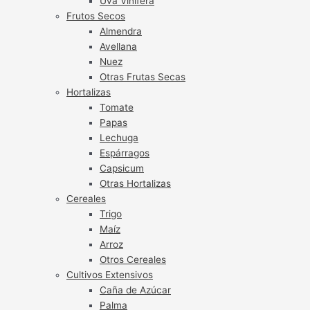
Uva Vinífera
Frutos Secos
Almendra
Avellana
Nuez
Otras Frutas Secas
Hortalizas
Tomate
Papas
Lechuga
Espárragos
Capsicum
Otras Hortalizas
Cereales
Trigo
Maíz
Arroz
Otros Cereales
Cultivos Extensivos
Caña de Azúcar
Palma