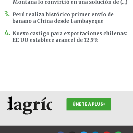
Montana lo convirtió en una solución de (...)
Perú realiza histórico primer envío de
banano a China desde Lambayeque
Nuevo castigo para exportaciones chilenas:
EE UU establece arancel de 12,5%
ÚNETE A PLUS+
F
I
T
L
Y
S