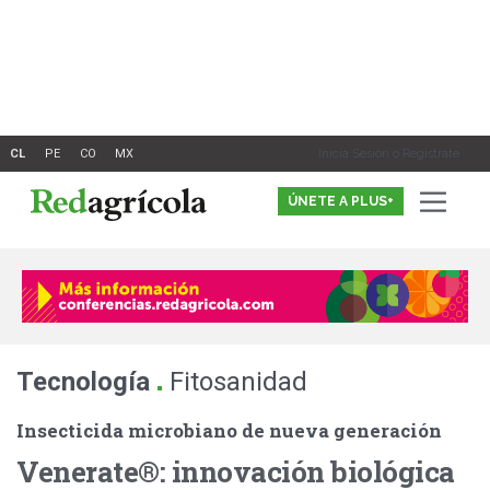
Ir
al
contenido
Inicia Sesión o Registrate
ÚNETE A PLUS+
.
Tecnología
Fitosanidad
Insecticida microbiano de nueva generación
Venerate®: innovación biológica