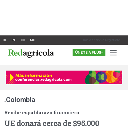
Ir
al
contenido
Inicia Sesión o Registrate
ÚNETE A PLUS+
.Colombia
Recibe espaldarazo financiero
UE donará cerca de $95.000