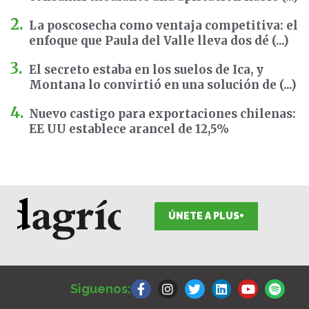
La poscosecha como ventaja competitiva: el
enfoque que Paula del Valle lleva dos dé (...)
El secreto estaba en los suelos de Ica, y
Montana lo convirtió en una solución de (...)
Nuevo castigo para exportaciones chilenas:
EE UU establece arancel de 12,5%
ÚNETE A PLUS+
F
I
T
L
Y
S
a
n
w
i
o
p
Siguenos:
c
s
i
n
u
o
e
t
t
k
t
t