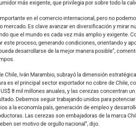
midor más exigente, que privilegia por sobre todo la calid
 importante en el comercio internacional, pero no podem
o mercado. Es clave avanzar en diversificación y mirar n
ndo que el mundo es cada vez más amplio y exigente. C
r este proceso, generando condiciones, orientando y ap
pueda desarrollarse de la mejor manera posible”, comentó
ampos.
de Chile, Iván Marambio, subrayó la dimensión estratégica
ltura es el principal sector exportador no cobre de Chile, c
 US$ 8 mil millones anuales, y las cerezas concentran un 
ltado. Debemos seguir trabajando unidos para potenciar 
os a la economía país, generación de empleo y desarroll
oductoras. Las cerezas son embajadoras de la marca Chil
ben ser motivo de orgullo nacional”, dijo.