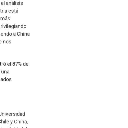
el análisis
tria está
s más
rivilegiando
iendo a China
e nos
tró el 87% de
o una
cados
Universidad
hile y China,