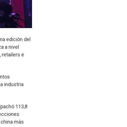
ma edición del
a a nivel
retailers e
entos
a industria
spachó 113,8
yecciones
a china más