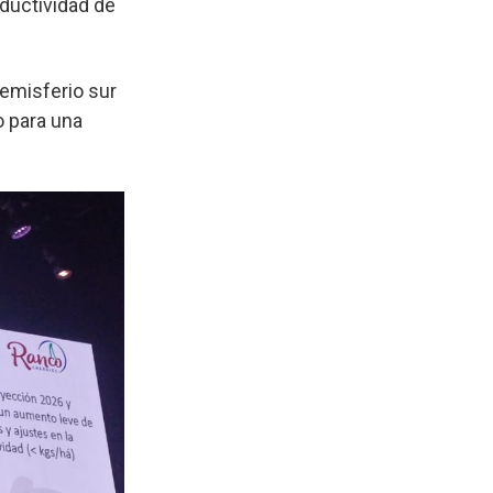
oductividad de
hemisferio sur
o para una