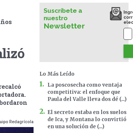
Suscríbete a
Ingr
nuestro
cor
años
ele
Newsletter
lizó
Lo Más Leído
La poscosecha como ventaja
recalcó
competitiva: el enfoque que
ortadora.
Paula del Valle lleva dos dé (...)
abordaron
El secreto estaba en los suelos
de Ica, y Montana lo convirtió
uipo Redagrícola
en una solución de (...)