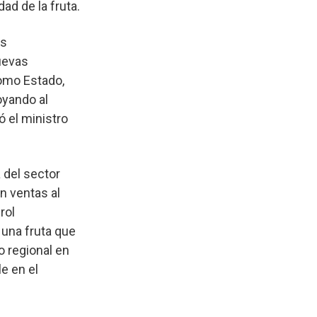
ad de la fruta.
os
uevas
omo Estado,
oyando al
 el ministro
 del sector
on ventas al
rol
una fruta que
o regional en
e en el