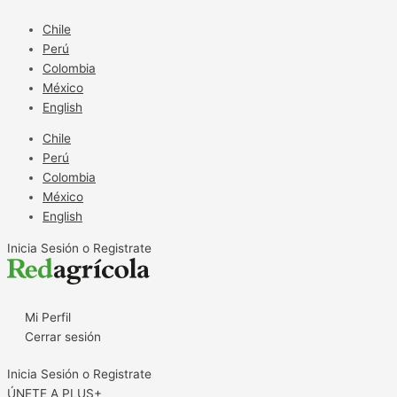
Ir
al
Chile
contenido
Perú
Colombia
México
English
Chile
Perú
Colombia
México
English
Inicia Sesión o Registrate
Mi Perfil
Cerrar sesión
Inicia Sesión o Registrate
ÚNETE A PLUS+