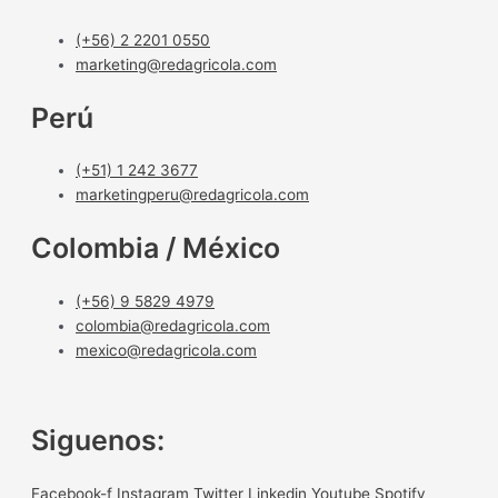
(+56) 2 2201 0550
marketing@redagricola.com
Perú
(+51) 1 242 3677
marketingperu@redagricola.com
Colombia / México
(+56) 9 5829 4979
colombia@redagricola.com
mexico@redagricola.com
Siguenos:
Facebook-f
Instagram
Twitter
Linkedin
Youtube
Spotify