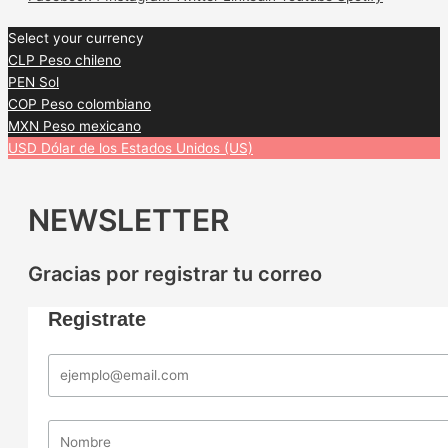
Select your currency
CLP
Peso chileno
PEN
Sol
COP
Peso colombiano
MXN
Peso mexicano
USD
Dólar de los Estados Unidos (US)
NEWSLETTER
Gracias por registrar tu correo
Registrate