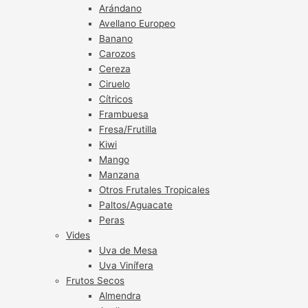
Arándano
Avellano Europeo
Banano
Carozos
Cereza
Ciruelo
Cítricos
Frambuesa
Fresa/Frutilla
Kiwi
Mango
Manzana
Otros Frutales Tropicales
Paltos/Aguacate
Peras
Vides
Uva de Mesa
Uva Vinífera
Frutos Secos
Almendra