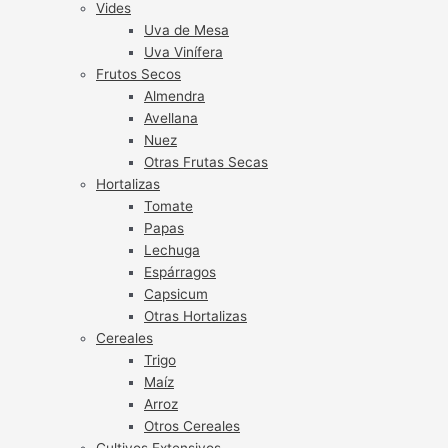
Vides
Uva de Mesa
Uva Vinífera
Frutos Secos
Almendra
Avellana
Nuez
Otras Frutas Secas
Hortalizas
Tomate
Papas
Lechuga
Espárragos
Capsicum
Otras Hortalizas
Cereales
Trigo
Maíz
Arroz
Otros Cereales
Cultivos Extensivos