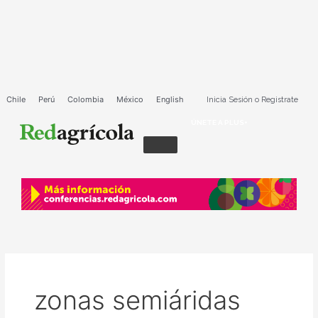
Ir
al
contenido
Chile
Perú
Colombia
México
English
Inicia Sesión o Registrate
ÚNETE A PLUS+
zonas semiáridas