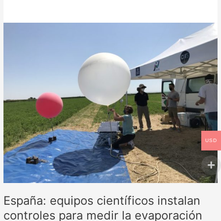
España:
equipos
científicos
instalan
controles
para
medir
la
evaporación
en
los
USD
cultivos
España: equipos científicos instalan
controles para medir la evaporación