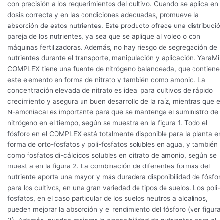
con precisión a los requerimientos del cultivo. Cuando se aplica en 
dosis correcta y en las condiciones adecuadas, promueve la
absorción de estos nutrientes. Este producto ofrece una distribuci
pareja de los nutrientes, ya sea que se aplique al voleo o con
máquinas fertilizadoras. Además, no hay riesgo de segregación de
nutrientes durante el transporte, manipulación y aplicación. YaraMi
COMPLEX tiene una fuente de nitrógeno balanceada, que contiene
este elemento en forma de nitrato y también como amonio. La
concentración elevada de nitrato es ideal para cultivos de rápido
crecimiento y asegura un buen desarrollo de la raíz, mientras que e
N-amoniacal es importante para que se mantenga el suministro de
nitrógeno en el tiempo, según se muestra en la figura 1. Todo el
fósforo en el COMPLEX está totalmente disponible para la planta e
forma de orto-fosfatos y poli-fosfatos solubles en agua, y también
como fosfatos di-cálcicos solubles en citrato de amonio, según se
muestra en la figura 2. La combinación de diferentes formas del
nutriente aporta una mayor y más duradera disponibilidad de fósfo
para los cultivos, en una gran variedad de tipos de suelos. Los poli-
fosfatos, en el caso particular de los suelos neutros a alcalinos,
pueden mejorar la absorción y el rendimiento del fósforo (ver figur
3). Además, pueden mejorar la disponibilidad de nutrientes para el