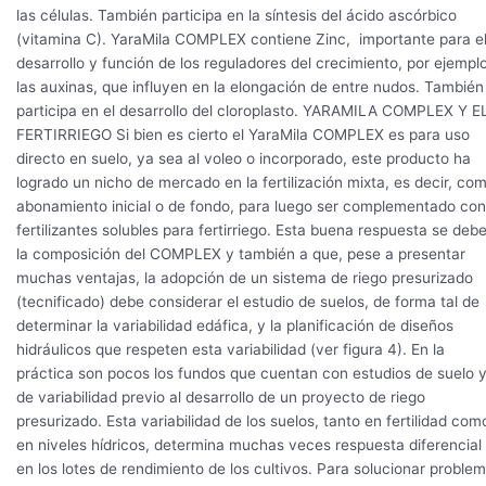
las células. También participa en la síntesis del ácido ascórbico
(vitamina C). YaraMila COMPLEX contiene Zinc, importante para e
desarrollo y función de los reguladores del crecimiento, por ejemplo
las auxinas, que influyen en la elongación de entre nudos. También
participa en el desarrollo del cloroplasto. YARAMILA COMPLEX Y E
FERTIRRIEGO Si bien es cierto el YaraMila COMPLEX es para uso
directo en suelo, ya sea al voleo o incorporado, este producto ha
logrado un nicho de mercado en la fertilización mixta, es decir, co
abonamiento inicial o de fondo, para luego ser complementado con
fertilizantes solubles para fertirriego. Esta buena respuesta se deb
la composición del COMPLEX y también a que, pese a presentar
muchas ventajas, la adopción de un sistema de riego presurizado
(tecnificado) debe considerar el estudio de suelos, de forma tal de
determinar la variabilidad edáfica, y la planificación de diseños
hidráulicos que respeten esta variabilidad (ver figura 4). En la
práctica son pocos los fundos que cuentan con estudios de suelo 
de variabilidad previo al desarrollo de un proyecto de riego
presurizado. Esta variabilidad de los suelos, tanto en fertilidad com
en niveles hídricos, determina muchas veces respuesta diferencial
en los lotes de rendimiento de los cultivos. Para solucionar proble