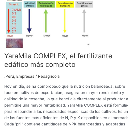
el
fertilizante
edáfico
más
completo
YaraMila COMPLEX, el fertilizante
edáfico más completo
.Perú
,
Empresas
/
Redagrícola
Hoy en día, se ha comprobado que la nutrición balanceada, sobre
todo en cultivos de exportación, asegura un mayor rendimiento y
calidad de la cosecha, lo que beneficia directamente al productor a
permitirle una mayor rentabilidad. YaraMila COMPLEX está formula
para responder a las necesidades específicas de los cultivos. Es u
de las fuentes más eficientes de N, P y K disponibles en el mercad
Cada ‘prill’ contiene cantidades de NPK balanceadas y adaptadas