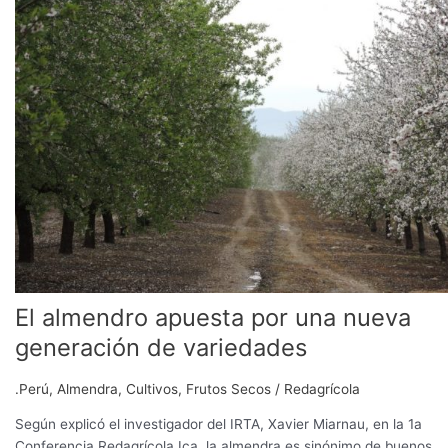
apuesta
por
una
nueva
generación
de
variedades
El almendro apuesta por una nueva
generación de variedades
.Perú
,
Almendra
,
Cultivos
,
Frutos Secos
/
Redagrícola
Según explicó el investigador del IRTA, Xavier Miarnau, en la 1a
Conferencia Redagrícola Ica, la almendra es sinónimo de buenos