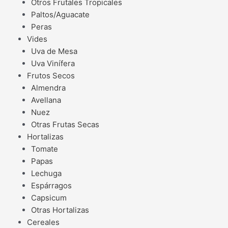
Otros Frutales Tropicales
Paltos/Aguacate
Peras
Vides
Uva de Mesa
Uva Vinífera
Frutos Secos
Almendra
Avellana
Nuez
Otras Frutas Secas
Hortalizas
Tomate
Papas
Lechuga
Espárragos
Capsicum
Otras Hortalizas
Cereales