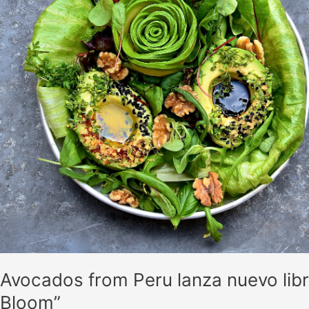
de
cocina
electrónico
“Avocados
in
Bloom”
Avocados from Peru lanza nuevo libr
Bloom”