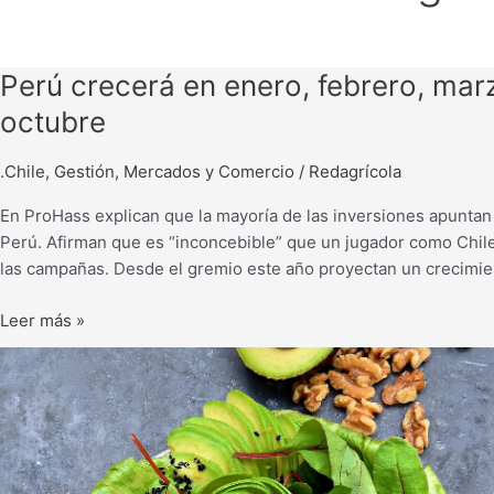
Perú
Perú crecerá en enero, febrero, marz
crecerá
octubre
en
enero,
.Chile
,
Gestión
,
Mercados y Comercio
/
Redagrícola
febrero,
marzo
En ProHass explican que la mayoría de las inversiones apuntan
y
Perú. Afirman que es “inconcebible” que un jugador como Chile
abril
las campañas. Desde el gremio este año proyectan un crecimie
y
también
Leer más »
en
Avocados
septiembre
from
y
Peru
octubre
lanza
nuevo
libro