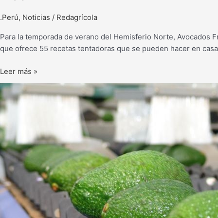
.Perú
,
Noticias
/
Redagrícola
Para la temporada de verano del Hemisferio Norte, Avocados Fr
que ofrece 55 recetas tentadoras que se pueden hacer en casa 
Leer más »
“Debemos
educar
más
al
consumidor
chino
para
explotar
ese
mercado”