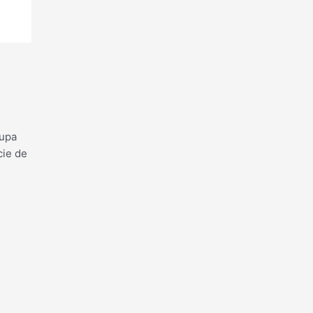
cupa
cie de