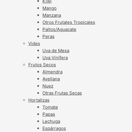
Kiwi
Mango
Manzana
Otros Frutales Tropicales
Paltos/Aguacate
Peras
Vides
Uva de Mesa
Uva Vinífera
Frutos Secos
Almendra
Avellana
Nuez
Otras Frutas Secas
Hortalizas
Tomate
Papas
Lechuga
Espárragos