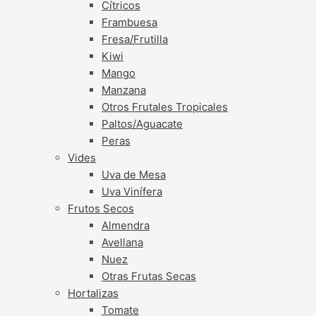
Cítricos
Frambuesa
Fresa/Frutilla
Kiwi
Mango
Manzana
Otros Frutales Tropicales
Paltos/Aguacate
Peras
Vides
Uva de Mesa
Uva Vinífera
Frutos Secos
Almendra
Avellana
Nuez
Otras Frutas Secas
Hortalizas
Tomate