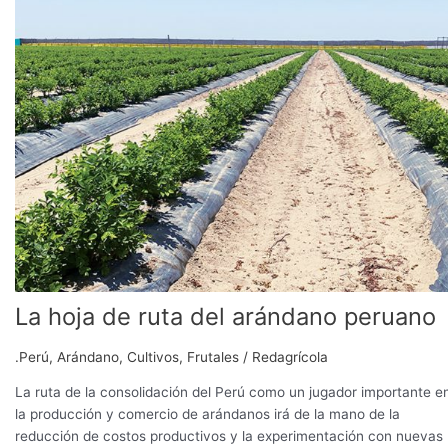
de
ruta
del
arándano
peruano
La hoja de ruta del arándano peruano
.Perú
,
Arándano
,
Cultivos
,
Frutales
/
Redagrícola
La ruta de la consolidación del Perú como un jugador importante e
la producción y comercio de arándanos irá de la mano de la
reducción de costos productivos y la experimentación con nuevas