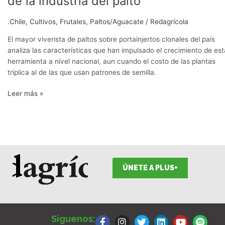
de la industria del palto
instrumento
para
.Chile
,
Cultivos
,
Frutales
,
Paltos/Aguacate
/
Redagrícola
la
renovación
El mayor viverista de paltos sobre portainjertos clonales del país
de
analiza las características que han impulsado el crecimiento de est
la
herramienta a nivel nacional, aun cuando el costo de las plantas
industria
triplica al de las que usan patrones de semilla.
del
Leer más »
palto
ÚNETE A PLUS+
F
I
T
L
Y
S
a
n
w
i
o
p
Siguenos: