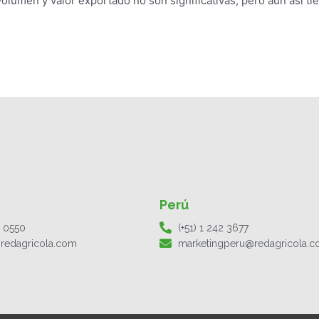
volumen y valor exportado no son significativas, pero aun así ti
Perú
1 0550
(+51) 1 242 3677
redagricola.com
marketingperu@redagricola.