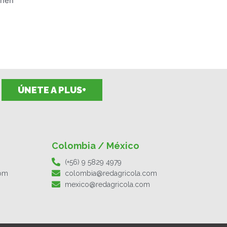
enen
ÚNETE A PLUS+
Colombia / México
(+56) 9 5829 4979
com
colombia@redagricola.com
mexico@redagricola.com