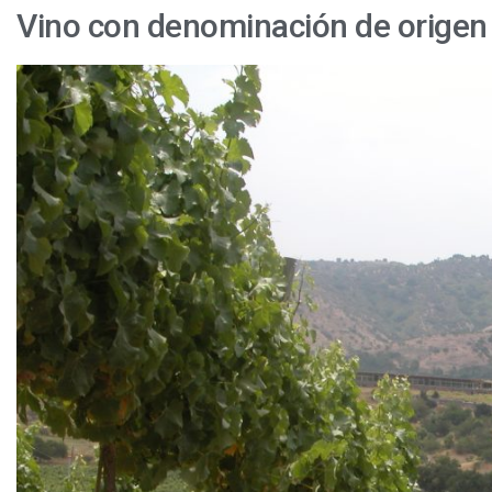
Vino con denominación de origen
Descenso
de
las
exportaciones
de
vino
entre
enero
y
abril