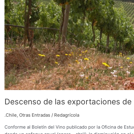
Descenso de las exportaciones de v
.Chile
,
Otras Entradas
/
Redagrícola
Conforme al Boletín del Vino publicado por la Oficina de Estu