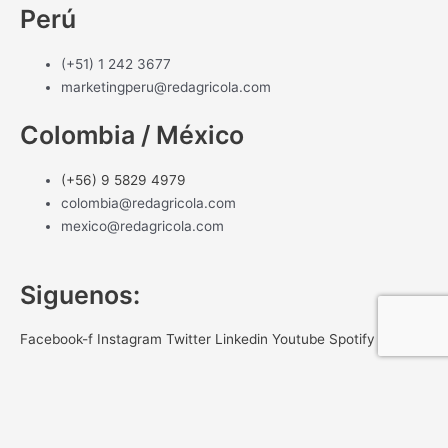
Perú
(+51) 1 242 3677
marketingperu@redagricola.com
Colombia / México
(+56) 9 5829 4979
colombia@redagricola.com
mexico@redagricola.com
Siguenos:
Facebook-f
Instagram
Twitter
Linkedin
Youtube
Spotify
NEWSLETTER
Gracias por registrar tu correo