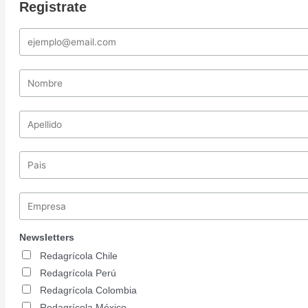
k
a
n
Registrate
-
m
f
Newsletters
Redagrícola Chile
Redagrícola Perú
Redagrícola Colombia
Redagrícola México