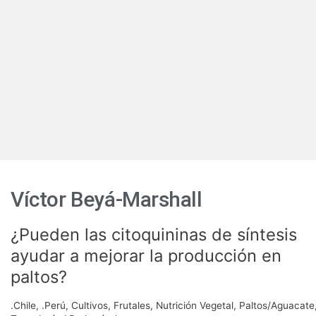
Víctor Beyá-Marshall
¿Pueden las citoquininas de síntesis
¿Pueden
las
ayudar a mejorar la producción en
citoquininas
paltos?
de
síntesis
.Chile
,
.Perú
,
Cultivos
,
Frutales
,
Nutrición Vegetal
,
Paltos/Aguacate
ayudar