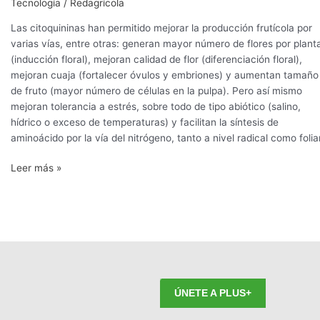
Tecnología
/
Redagrícola
a
mejorar
Las citoquininas han permitido mejorar la producción frutícola por
la
varias vías, entre otras: generan mayor número de flores por plant
producción
(inducción floral), mejoran calidad de flor (diferenciación floral),
en
mejoran cuaja (fortalecer óvulos y embriones) y aumentan tamaño
paltos?
de fruto (mayor número de células en la pulpa). Pero así mismo
mejoran tolerancia a estrés, sobre todo de tipo abiótico (salino,
hídrico o exceso de temperaturas) y facilitan la síntesis de
aminoácido por la vía del nitrógeno, tanto a nivel radical como foliar
Leer más »
ÚNETE A PLUS+