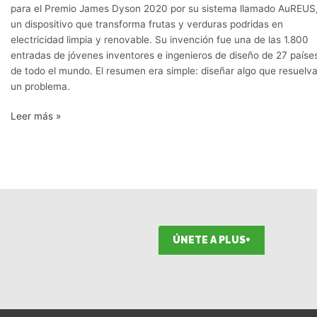
alimentos
para el Premio James Dyson 2020 por su sistema llamado AuREUS
un dispositivo que transforma frutas y verduras podridas en
electricidad limpia y renovable. Su invención fue una de las 1.800
entradas de jóvenes inventores e ingenieros de diseño de 27 paíse
de todo el mundo. El resumen era simple: diseñar algo que resuelv
un problema.
Leer más »
ÚNETE A PLUS+
F
I
T
L
Y
S