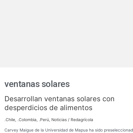
ventanas solares
Desarrollan ventanas solares con
Desarrollan
ventanas
desperdicios de alimentos
solares
con
.Chile
,
.Colombia
,
.Perú
,
Noticias
/
Redagrícola
desperdicios
de
Carvey Maigue de la Universidad de Mapua ha sido preselecciona