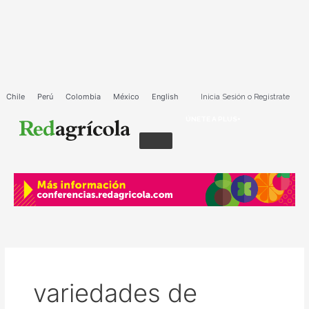
Ir
al
contenido
Chile
Perú
Colombia
México
English
Inicia Sesión o Registrate
ÚNETE A PLUS+
variedades de