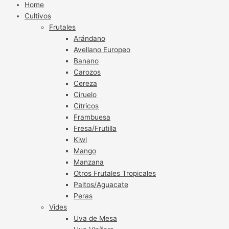
Home
Cultivos
Frutales
Arándano
Avellano Europeo
Banano
Carozos
Cereza
Ciruelo
Cítricos
Frambuesa
Fresa/Frutilla
Kiwi
Mango
Manzana
Otros Frutales Tropicales
Paltos/Aguacate
Peras
Vides
Uva de Mesa