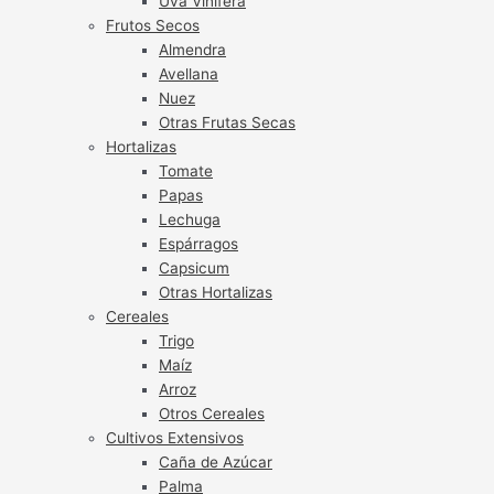
Uva Vinífera
Frutos Secos
Almendra
Avellana
Nuez
Otras Frutas Secas
Hortalizas
Tomate
Papas
Lechuga
Espárragos
Capsicum
Otras Hortalizas
Cereales
Trigo
Maíz
Arroz
Otros Cereales
Cultivos Extensivos
Caña de Azúcar
Palma