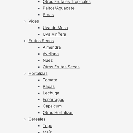
Otros Frutales Tropicales
Paltos/Aguacate
Peras
Vides
Uva de Mesa
Uva Vinífera
Frutos Secos
Almendra
Avellana
Nuez
Otras Frutas Secas
Hortalizas
Tomate
Papas
Lechuga
Espárragos
Capsicum
Otras Hortalizas
Cereales
Trigo
Maíz