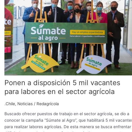
disposición
5
mil
vacantes
para
labores
en
el
sector
agrícola
Ponen a disposición 5 mil vacantes
para labores en el sector agrícola
.Chile
,
Noticias
/
Redagrícola
Buscado ofrecer puestos de trabajo en el sector agrícola, se dio a
conocer la campaña “Súmate al Agro”, que habilitará 5 mil vacante
para realizar labores agrícolas. De esta manera se busca enfrentar 