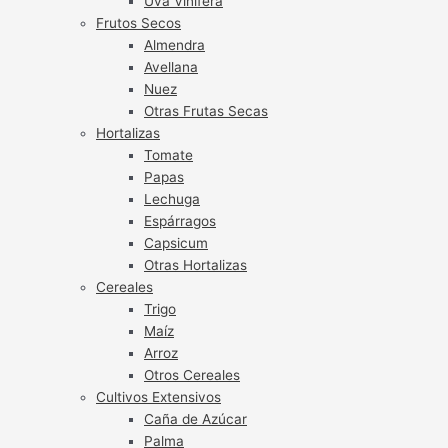
Uva Vinífera
Frutos Secos
Almendra
Avellana
Nuez
Otras Frutas Secas
Hortalizas
Tomate
Papas
Lechuga
Espárragos
Capsicum
Otras Hortalizas
Cereales
Trigo
Maíz
Arroz
Otros Cereales
Cultivos Extensivos
Caña de Azúcar
Palma