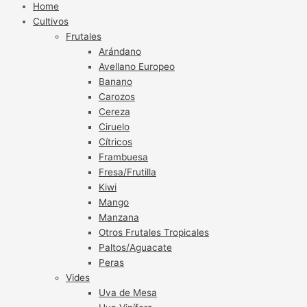
Home
Cultivos
Frutales
Arándano
Avellano Europeo
Banano
Carozos
Cereza
Ciruelo
Cítricos
Frambuesa
Fresa/Frutilla
Kiwi
Mango
Manzana
Otros Frutales Tropicales
Paltos/Aguacate
Peras
Vides
Uva de Mesa