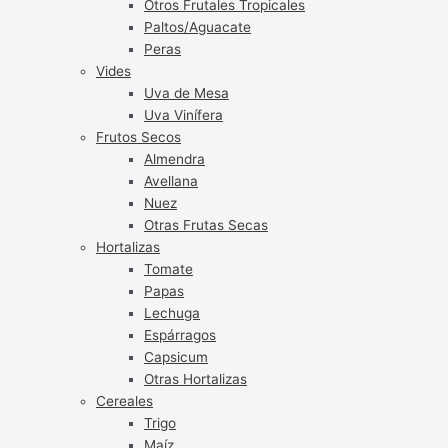
Otros Frutales Tropicales
Paltos/Aguacate
Peras
Vides
Uva de Mesa
Uva Vinífera
Frutos Secos
Almendra
Avellana
Nuez
Otras Frutas Secas
Hortalizas
Tomate
Papas
Lechuga
Espárragos
Capsicum
Otras Hortalizas
Cereales
Trigo
Maíz