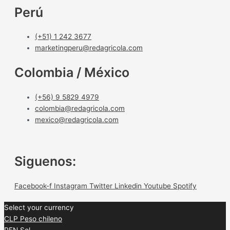
Perú
(+51) 1 242 3677
marketingperu@redagricola.com
Colombia / México
(+56) 9 5829 4979
colombia@redagricola.com
mexico@redagricola.com
Siguenos:
Facebook-f
Instagram
Twitter
Linkedin
Youtube
Spotify
Select your currency
CLP
Peso chileno