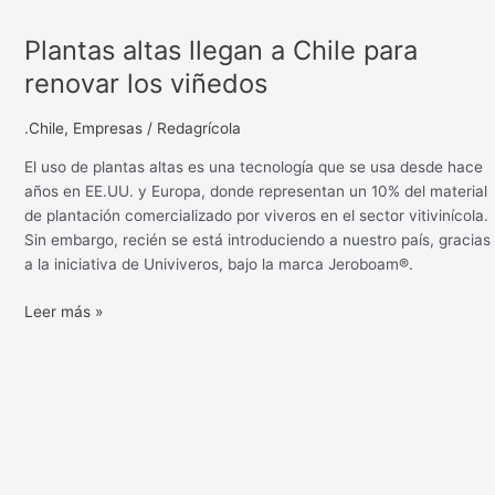
Plantas altas llegan a Chile para
renovar los viñedos
.Chile
,
Empresas
/
Redagrícola
El uso de plantas altas es una tecnología que se usa desde hace
años en EE.UU. y Europa, donde representan un 10% del material
de plantación comercializado por viveros en el sector vitivinícola.
Sin embargo, recién se está introduciendo a nuestro país, gracias
a la iniciativa de Univiveros, bajo la marca Jeroboam®.
Leer más »
La
genética
del
recambio
en
uva
de