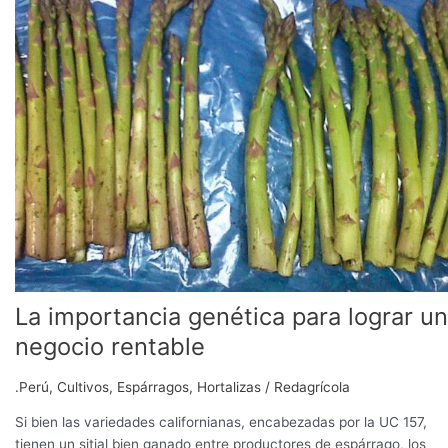
genética
para
lograr
un
negocio
rentable
La importancia genética para lograr un
negocio rentable
.Perú
,
Cultivos
,
Espárragos
,
Hortalizas
/
Redagrícola
Si bien las variedades californianas, encabezadas por la UC 157,
tienen un sitial bien ganado entre productores de espárrago, los