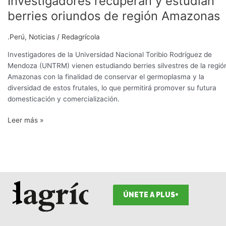
Investigadores recuperan y estudian
recuperan
berries oriundos de región Amazonas
y
estudian
.Perú
,
Noticias
/
Redagrícola
berries
oriundos
Investigadores de la Universidad Nacional Toribio Rodríguez de
de
Mendoza (UNTRM) vienen estudiando berries silvestres de la regió
región
Amazonas con la finalidad de conservar el germoplasma y la
Amazonas
diversidad de estos frutales, lo que permitirá promover su futura
domesticación y comercialización.
Leer más »
ÚNETE A PLUS+