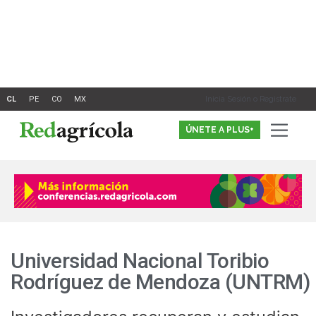
Ir
al
contenido
Inicia Sesión o Registrate
ÚNETE A PLUS+
Universidad Nacional Toribio
Rodríguez de Mendoza (UNTRM)
Investigadores