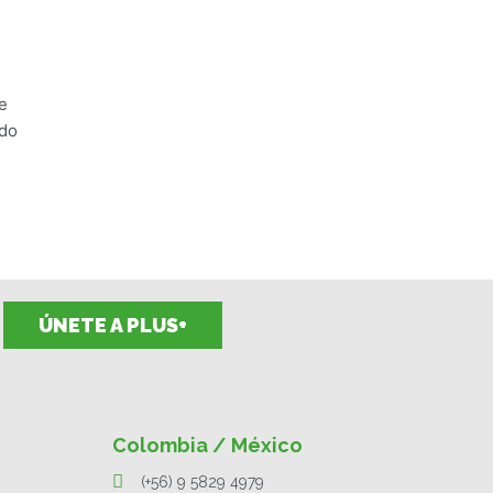
e
ndo
ÚNETE A PLUS+
Colombia / México
(+56) 9 5829 4979