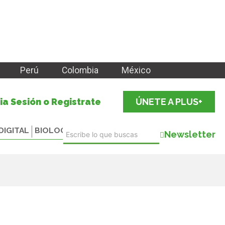
Perú
Colombia
México
cia Sesión o Registrate
ÚNETE A PLUS+
DIGITAL
BIOLOGICALS
Newsletter