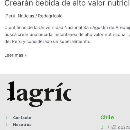
Crearán
Crearán bebida de alto valor nutri
bebida
de
.Perú
,
Noticias
/
Redagrícola
alto
Científicos de la Universidad Nacional San Agustín de Arequ
valor
busca crear una bebida instantánea de alto valor nutriciona
nutricional
del Perú y considerado un superalimento.
con
pigmento
Leer más »
de
maíz
morado
Chile
Contacto
Nosotros
(+56) 2 220