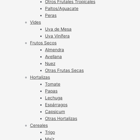
Otros Frutales Tropicales
Paltos/Aguacate
Peras
Vides
Uva de Mesa
Uva Vinífera
Frutos Secos
Almendra
Avellana
Nuez
Otras Frutas Secas
Hortalizas
Tomate
Papas
Lechuga
Espárragos
Capsicum
Otras Hortalizas
Cereales
Trigo
Maíz