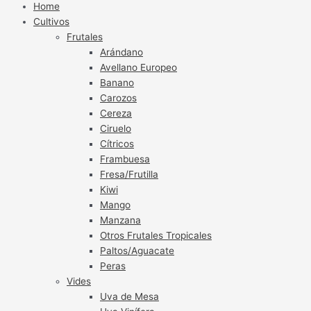
Home
Cultivos
Frutales
Arándano
Avellano Europeo
Banano
Carozos
Cereza
Ciruelo
Cítricos
Frambuesa
Fresa/Frutilla
Kiwi
Mango
Manzana
Otros Frutales Tropicales
Paltos/Aguacate
Peras
Vides
Uva de Mesa