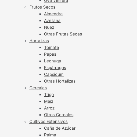
Uva Vinífera
Frutos Secos
Almendra
Avellana
Nuez
Otras Frutas Secas
Hortalizas
Tomate
Papas
Lechuga
Espárragos
Capsicum
Otras Hortalizas
Cereales
Trigo
Maíz
Arroz
Otros Cereales
Cultivos Extensivos
Caña de Azúcar
Palma