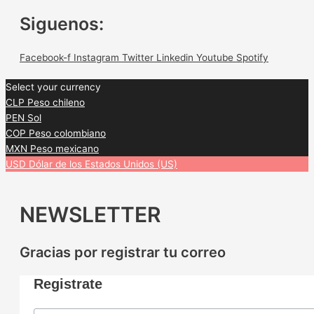
Siguenos:
Facebook-f
Instagram
Twitter
Linkedin
Youtube
Spotify
Select your currency
CLP
Peso chileno
PEN
Sol
COP
Peso colombiano
MXN
Peso mexicano
USD
Dólar de los Estados Unidos (US)
NEWSLETTER
Gracias por registrar tu correo
Registrate