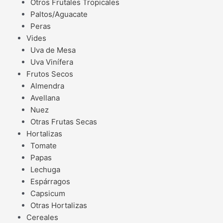
Otros Frutales Tropicales
Paltos/Aguacate
Peras
Vides
Uva de Mesa
Uva Vinífera
Frutos Secos
Almendra
Avellana
Nuez
Otras Frutas Secas
Hortalizas
Tomate
Papas
Lechuga
Espárragos
Capsicum
Otras Hortalizas
Cereales