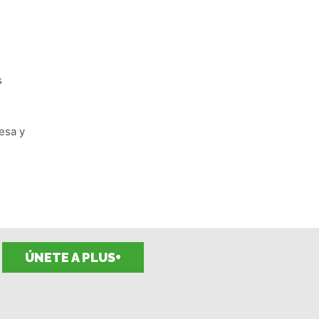
s
esa y
ÚNETE A PLUS+