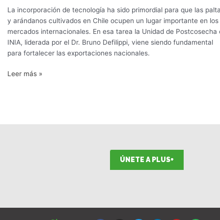
presenta
La incorporación de tecnología ha sido primordial para que las palt
avances
y arándanos cultivados en Chile ocupen un lugar importante en los
tecnológicos
mercados internacionales. En esa tarea la Unidad de Postcosecha
para
INIA, liderada por el Dr. Bruno Defilippi, viene siendo fundamental
exportar
para fortalecer las exportaciones nacionales.
paltas
y
Leer más »
arándanos
ÚNETE A PLUS+
F
I
T
L
Y
S