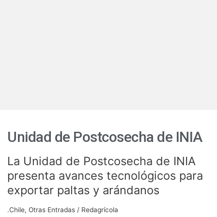
Unidad de Postcosecha de INIA
La Unidad de Postcosecha de INIA
La
Unidad
presenta avances tecnológicos para
de
exportar paltas y arándanos
Postcosecha
de
.Chile
,
Otras Entradas
/
Redagrícola
INIA