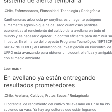
sistema de alerta temprana
avellano:
desarrollo
.Chile
,
Enfermedades
,
Fitosanidad
,
Tecnología
/
Redagrícola
de
un
Xanthomonas arboricola pv corylina, es un agente patógeno
sistema
sumamente agresivo que ha causado cuantiosas pérdidas
de
económicas al rendimiento del cultivo de la avellana en todo el
alerta
mundo y es necesario ejercer un control eficiente para disminuir su
temprana
impacto. En el marco del proyecto Programa Tecnológico 16PTEC
66647 de CORFO, el Laboratorio de Investigación en Biocontrol de 
UFRO está avanzando para obtener un biocontrol eficaz y amigabl
con el medio ambiente.
Leer más »
En avellano ya están entregando
En
avellano
resultados prometedores
ya
están
.Chile
,
Avellana
,
Cultivos
,
Frutos Secos
/
Redagrícola
entregando
resultados
El potencial de rendimiento del cultivo del avellano en Chile ha ido
prometedores
subiendo su vara. Ya hay agricultores que están logrando