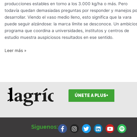
producciones estables en torno a los 3.000 kg/ha o más. Pero
todavía quedan demasiadas preguntas por responder y manejos po
desarrollar. Viendo el vaso medio lleno, esto significa que la vara
puede seguir alzándose: la marca límite se desconoce. Un ambicio
programa que coordina a universidades, institutos y centros de
estudio muestra auspiciosos resultados en ese sentido.
Leer más »
ÚNETE A PLUS+
F
I
T
L
Y
S
a
n
w
i
o
p
Siguenos:
c
s
i
n
u
o
e
t
t
k
t
t