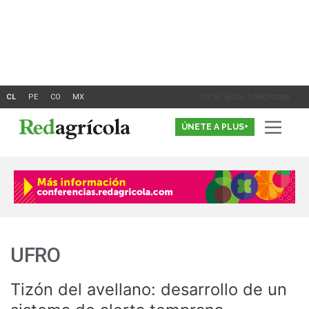
Ir
al
contenido
Inicia Sesión o Registrate
ÚNETE A PLUS+
UFRO
Tizón del avellano: desarrollo de un
Tizón
del