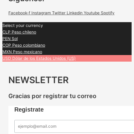
Facebook-f
Instagram
Twitter
Linkedin
Youtube
Spotify
Select your currency
CLP
Peso chileno
PEN
Sol
COP
Peso colombiano
MXN
Peso mexicano
USD
Dólar de los Estados Unidos (US)
NEWSLETTER
Gracias por registrar tu correo
Registrate