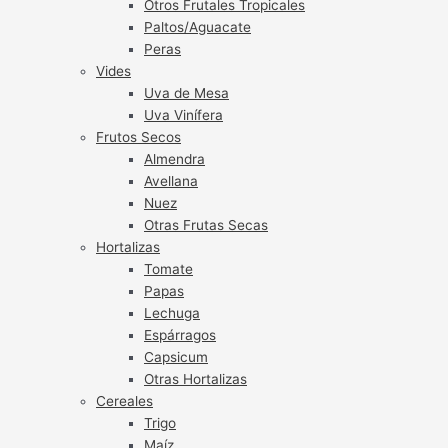
Otros Frutales Tropicales
Paltos/Aguacate
Peras
Vides
Uva de Mesa
Uva Vinífera
Frutos Secos
Almendra
Avellana
Nuez
Otras Frutas Secas
Hortalizas
Tomate
Papas
Lechuga
Espárragos
Capsicum
Otras Hortalizas
Cereales
Trigo
Maíz