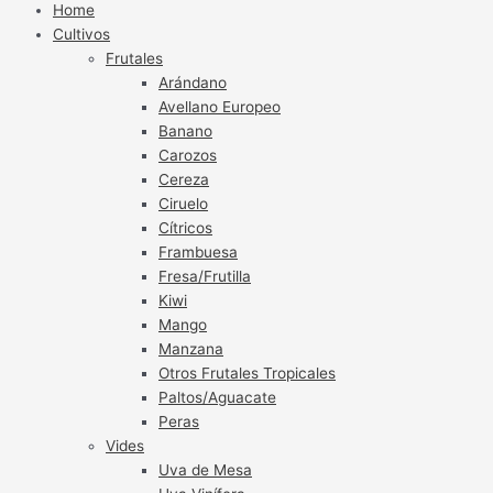
Home
Cultivos
Frutales
Arándano
Avellano Europeo
Banano
Carozos
Cereza
Ciruelo
Cítricos
Frambuesa
Fresa/Frutilla
Kiwi
Mango
Manzana
Otros Frutales Tropicales
Paltos/Aguacate
Peras
Vides
Uva de Mesa