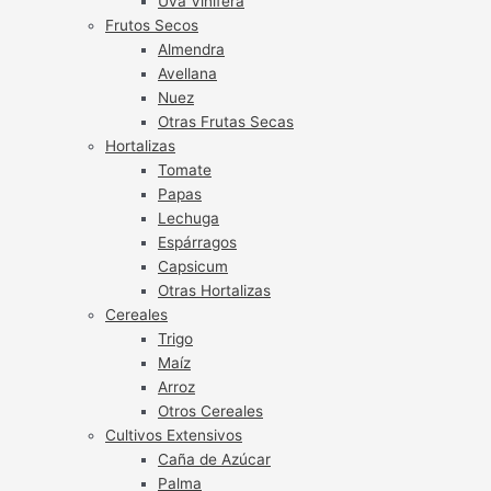
Uva Vinífera
Frutos Secos
Almendra
Avellana
Nuez
Otras Frutas Secas
Hortalizas
Tomate
Papas
Lechuga
Espárragos
Capsicum
Otras Hortalizas
Cereales
Trigo
Maíz
Arroz
Otros Cereales
Cultivos Extensivos
Caña de Azúcar
Palma