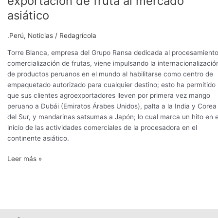
exportación de fruta al mercado
Blanca
asiático
impulsa
exportación
.Perú
,
Noticias
/
Redagrícola
de
fruta
Torre Blanca, empresa del Grupo Ransa dedicada al procesamiento
al
comercialización de frutas, viene impulsando la internacionalizació
mercado
de productos peruanos en el mundo al habilitarse como centro de
asiático
empaquetado autorizado para cualquier destino; esto ha permitido
que sus clientes agroexportadores lleven por primera vez mango
peruano a Dubái (Emiratos Árabes Unidos), palta a la India y Corea
del Sur, y mandarinas satsumas a Japón; lo cual marca un hito en e
inicio de las actividades comerciales de la procesadora en el
continente asiático.
Leer más »