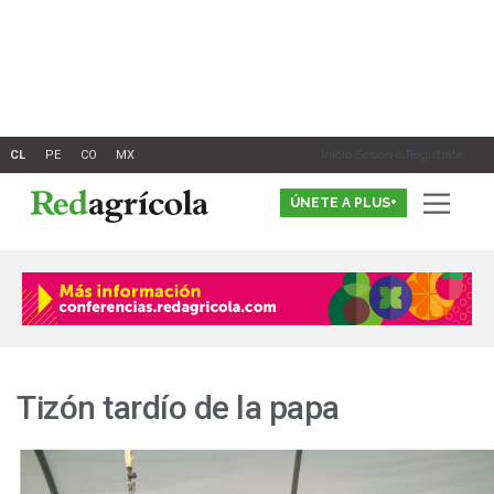
Ir
al
contenido
Inicia Sesión o Registrate
ÚNETE A PLUS+
Tizón tardío de la papa
El
biocontrol