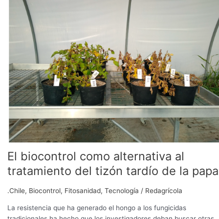
como
alternativa
al
tratamiento
del
tizón
tardío
de
la
papa
El biocontrol como alternativa al
tratamiento del tizón tardío de la papa
.Chile
,
Biocontrol
,
Fitosanidad
,
Tecnología
/
Redagrícola
La resistencia que ha generado el hongo a los fungicidas
tradicionales ha hecho que los investigadores deban buscar otras