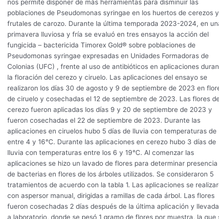
nos permite disponer de más herramientas para disminuir las
poblaciones de Pseudomonas syringae en los huertos de cerezos y
frutales de carozo. Durante la última temporada 2023-2024, en un
primavera lluviosa y fría se evaluó en tres ensayos la acción del
fungicida – bactericida Timorex Gold® sobre poblaciones de
Pseudomonas syringae expresadas en Unidades Formadoras de
Colonias (UFC) , frente al uso de antibióticos en aplicaciones dura
la floración del cerezo y ciruelo. Las aplicaciones del ensayo se
realizaron los días 30 de agosto y 9 de septiembre de 2023 en flor
de ciruelo y cosechadas el 12 de septiembre de 2023. Las flores d
cerezo fueron aplicadas los días 9 y 20 de septiembre de 2023 y
fueron cosechadas el 22 de septiembre de 2023. Durante las
aplicaciones en ciruelos hubo 5 días de lluvia con temperaturas de
entre 4 y 16°C. Durante las aplicaciones en cerezo hubo 3 días de
lluvia con temperaturas entre los 6 y 19°C. Al comenzar las
aplicaciones se hizo un lavado de flores para determinar presencia
de bacterias en flores de los árboles utilizados. Se consideraron 5
tratamientos de acuerdo con la tabla 1. Las aplicaciones se realiza
con aspersor manual, dirigidas a ramillas de cada árbol. Las flores
fueron cosechadas 2 días después de la última aplicación y llevad
a laboratorio, donde se pesó 1 gramo de flores por muestra, la que