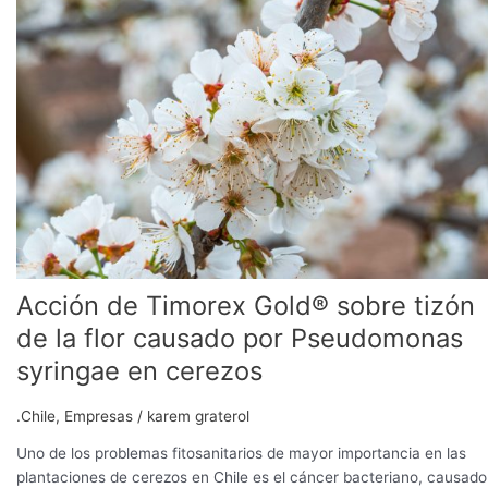
Timorex
Gold®
sobre
tizón
de
la
flor
causado
por
Pseudomonas
syringae
en
Acción de Timorex Gold® sobre tizón
cerezos
de la flor causado por Pseudomonas
syringae en cerezos
.Chile
,
Empresas
/
karem graterol
Uno de los problemas fitosanitarios de mayor importancia en las
plantaciones de cerezos en Chile es el cáncer bacteriano, causado