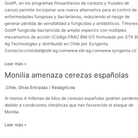
Gold®, en los programas fitosanitarios de cerezos y frutales de
carozo permite incorporar una nueva alternativa para el control de
enfermedades fungosas y bacterianas, reduciendo el riesgo de
generar pérdida de sensibilidad a fungicidas y antibióticos. Timorex
Gold® fungicida-bactericida de amplio espectro con múltiples
mecanismos de acción (Código FRAC BM-01) formulado por STK B
Ag Technologies y distribuido en Chile por Syngenta.
Contacto:cristobal@stk-ag.comwww.stk-ag.comwww.syngenta.cl/
Leer más »
Monilia amenaza cerezas españolas
Monilia
amenaza
cerezas
.Chile
,
Otras Entradas
/
Redagrícola
españolas
Al menos 4 millones de kilos de cerezas españolas podrían perders
debido a condiciones climáticas que han favorecido el ataque de
Monilia.
Leer más »