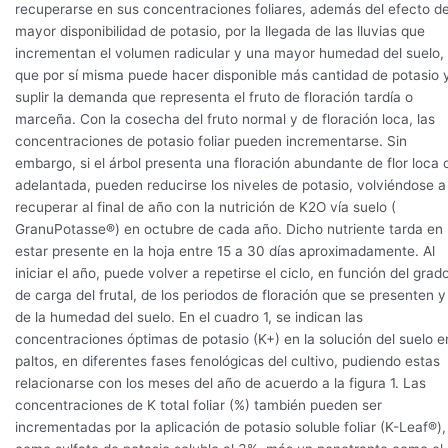
recuperarse en sus concentraciones foliares, además del efecto d
mayor disponibilidad de potasio, por la llegada de las lluvias que
incrementan el volumen radicular y una mayor humedad del suelo,
que por sí misma puede hacer disponible más cantidad de potasio 
suplir la demanda que representa el fruto de floración tardía o
marceña. Con la cosecha del fruto normal y de floración loca, las
concentraciones de potasio foliar pueden incrementarse. Sin
embargo, si el árbol presenta una floración abundante de flor loca 
adelantada, pueden reducirse los niveles de potasio, volviéndose a
recuperar al final de año con la nutrición de K2O vía suelo (
GranuPotasse®) en octubre de cada año. Dicho nutriente tarda en
estar presente en la hoja entre 15 a 30 días aproximadamente. Al
iniciar el año, puede volver a repetirse el ciclo, en función del grad
de carga del frutal, de los periodos de floración que se presenten y
de la humedad del suelo. En el cuadro 1, se indican las
concentraciones óptimas de potasio (K+) en la solución del suelo e
paltos, en diferentes fases fenológicas del cultivo, pudiendo estas
relacionarse con los meses del año de acuerdo a la figura 1. Las
concentraciones de K total foliar (%) también pueden ser
incrementadas por la aplicación de potasio soluble foliar (K-Leaf®),