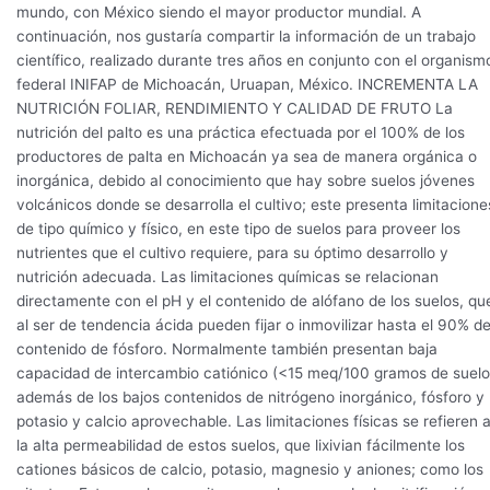
palto
mundo, con México siendo el mayor productor mundial. A
continuación, nos gustaría compartir la información de un trabajo
científico, realizado durante tres años en conjunto con el organism
federal INIFAP de Michoacán, Uruapan, México. INCREMENTA LA
NUTRICIÓN FOLIAR, RENDIMIENTO Y CALIDAD DE FRUTO La
nutrición del palto es una práctica efectuada por el 100% de los
productores de palta en Michoacán ya sea de manera orgánica o
inorgánica, debido al conocimiento que hay sobre suelos jóvenes
volcánicos donde se desarrolla el cultivo; este presenta limitacione
de tipo químico y físico, en este tipo de suelos para proveer los
nutrientes que el cultivo requiere, para su óptimo desarrollo y
nutrición adecuada. Las limitaciones químicas se relacionan
directamente con el pH y el contenido de alófano de los suelos, qu
al ser de tendencia ácida pueden fijar o inmovilizar hasta el 90% de
contenido de fósforo. Normalmente también presentan baja
capacidad de intercambio catiónico (<15 meq/100 gramos de suelo
además de los bajos contenidos de nitrógeno inorgánico, fósforo y
potasio y calcio aprovechable. Las limitaciones físicas se refieren 
la alta permeabilidad de estos suelos, que lixivian fácilmente los
cationes básicos de calcio, potasio, magnesio y aniones; como los