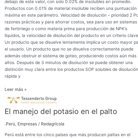
debajo de este valor, con solo 0.02% de insolubles en promedio.
Productos con 0.01% de material insoluble reciben una puntuación
máxima en este parámetro. Velocidad de disolución – prioridad 2 P
razones prácticas y para ahorrar costos, sea para uso en sistemas
de fertirriego o como materia prima para producción de NPK’s
líquidos, la velocidad de disolución del producto en un criterio clave
Un producto que se disuelve lentamente implica un costo mayor p
el usuario. Un producto que no se disuelve correctamente puede
además obstruir el sistema de goteo, produciendo costos aún más
altos. Después de 3 minutos de disolución se puede obtener una
distinción muy clara entre los productos SOP solubles de disolució
rápida y
Leer más »
El
manejo
El manejo del potasio en el palto
del
potasio
.Perú
,
Empresas
/
Redagrícola
en
el
Perú está entre los cinco países que más producen paltas en el