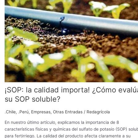
importa!
¿Cómo
evalúa
su
SOP
soluble?
¡SOP: la calidad importa! ¿Cómo evalú
su SOP soluble?
.Chile
,
.Perú
,
Empresas
,
Otras Entradas
/
Redagrícola
En nuestro último artículo, explicamos la importancia de 8
características físicas y químicas del sulfato de potasio (SOP) solu
para fertirriego. La calidad del producto afecta claramente a su