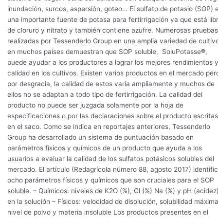
inundación, surcos, aspersión, goteo… El sulfato de potasio (SOP) 
una importante fuente de potasa para fertirrigación ya que está lib
de cloruro y nitrato y también contiene azufre. Numerosas pruebas
realizadas por Tessenderlo Group en una amplia variedad de cultiv
en muchos países demuestran que SOP soluble, SoluPotasse®,
puede ayudar a los productores a lograr los mejores rendimientos 
calidad en los cultivos. Existen varios productos en el mercado per
por desgracia, la calidad de estos varía ampliamente y muchos de
ellos no se adaptan a todo tipo de fertirrigación. La calidad del
producto no puede ser juzgada solamente por la hoja de
especificaciones o por las declaraciones sobre el producto escritas
en el saco. Como se indica en reportajes anteriores, Tessenderlo
Group ha desarrollado un sistema de puntuación basado en
parámetros físicos y químicos de un producto que ayuda a los
usuarios a evaluar la calidad de los sulfatos potásicos solubles del
mercado. El artículo (Redagrícola número 88, agosto 2017) identifi
ocho parámetros físicos y químicos que son cruciales para el SOP
soluble. – Químicos: niveles de K2O (%), Cl (%) Na (%) y pH (acidez
en la solución – Físicos: velocidad de disolución, solubilidad máxima
nivel de polvo y materia insoluble Los productos presentes en el