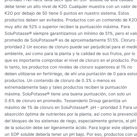
debe tener un alto nivel de K2O. Cualquier muestra con un valor de
K2O por debajo de 50 tiene 0 puntos en nuestro sistema. Estos
productos deben ser evitados. Productos con un contenido de K2O
muy alto de 52% o superior reciben la puntuación máxima. Para
SoluPotasse® siempre garantizamos un mínimo de 51%, pero el val
promedio de SoluPotasse® es de aproximadamente 51.5%. Cloruro 
prioridad 2 Un exceso de cloruro puede ser perjudicial para el medi
ambiente, así como para la planta y la calidad de sus frutos, por lo
que es importante comprobar el nivel de cloruro en el producto. Po
lo tanto, los productos con niveles de cloruro superiores al 1% no
deben utilizarse en fertirriego, de ahí una puntación de 0 para esto
productos. Un contenido de cloruro de 0.3% o menos es
extremadamente bajo y tales productos reciben la puntuación
máxima. SoluPotasse® tiene una buena puntuación, con solo un
0.6% de cloruro en promedio. Tessenderlo Group garantiza un
máximo de 1% de cloruro en SoluPotasse®. pH – prioridad 3 Para u
absorción óptima de nutrientes por la planta, así como la prevenci
del bloqueo de los sistemas de riego, especialmente goteros, el pH
de la solución debe ser ligeramente ácido. Para lograr este objetivo
un SOP soluble debería tener un pH bajo. Por eso, productos con u