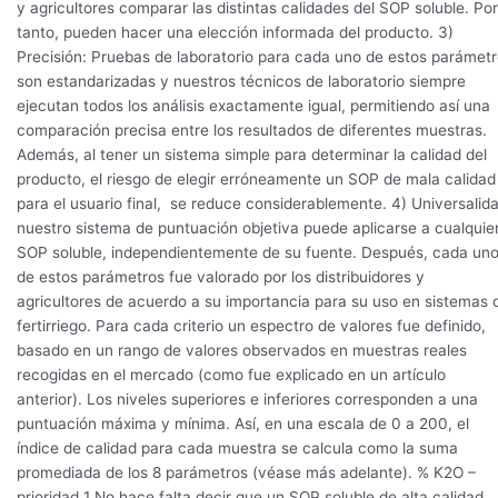
y agricultores comparar las distintas calidades del SOP soluble. Por
tanto, pueden hacer una elección informada del producto. 3)
Precisión: Pruebas de laboratorio para cada uno de estos parámet
son estandarizadas y nuestros técnicos de laboratorio siempre
ejecutan todos los análisis exactamente igual, permitiendo así una
comparación precisa entre los resultados de diferentes muestras.
Además, al tener un sistema simple para determinar la calidad del
producto, el riesgo de elegir erróneamente un SOP de mala calidad
para el usuario final, se reduce considerablemente. 4) Universalid
nuestro sistema de puntuación objetiva puede aplicarse a cualquie
SOP soluble, independientemente de su fuente. Después, cada un
de estos parámetros fue valorado por los distribuidores y
agricultores de acuerdo a su importancia para su uso en sistemas 
fertirriego. Para cada criterio un espectro de valores fue definido,
basado en un rango de valores observados en muestras reales
recogidas en el mercado (como fue explicado en un artículo
anterior). Los niveles superiores e inferiores corresponden a una
puntuación máxima y mínima. Así, en una escala de 0 a 200, el
índice de calidad para cada muestra se calcula como la suma
promediada de los 8 parámetros (véase más adelante). % K2O –
prioridad 1 No hace falta decir que un SOP soluble de alta calidad