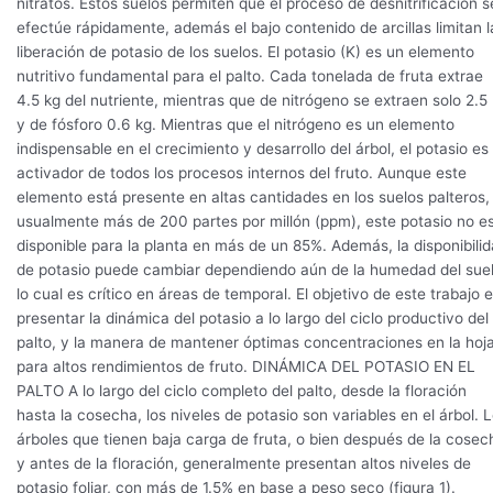
nitratos. Estos suelos permiten que el proceso de desnitrificación s
efectúe rápidamente, además el bajo contenido de arcillas limitan l
liberación de potasio de los suelos. El potasio (K) es un elemento
nutritivo fundamental para el palto. Cada tonelada de fruta extrae
4.5 kg del nutriente, mientras que de nitrógeno se extraen solo 2.5
y de fósforo 0.6 kg. Mientras que el nitrógeno es un elemento
indispensable en el crecimiento y desarrollo del árbol, el potasio es 
activador de todos los procesos internos del fruto. Aunque este
elemento está presente en altas cantidades en los suelos palteros,
usualmente más de 200 partes por millón (ppm), este potasio no e
disponible para la planta en más de un 85%. Además, la disponibili
de potasio puede cambiar dependiendo aún de la humedad del suel
lo cual es crítico en áreas de temporal. El objetivo de este trabajo 
presentar la dinámica del potasio a lo largo del ciclo productivo del
palto, y la manera de mantener óptimas concentraciones en la hoj
para altos rendimientos de fruto. DINÁMICA DEL POTASIO EN EL
PALTO A lo largo del ciclo completo del palto, desde la floración
hasta la cosecha, los niveles de potasio son variables en el árbol. 
árboles que tienen baja carga de fruta, o bien después de la cosec
y antes de la floración, generalmente presentan altos niveles de
potasio foliar, con más de 1.5% en base a peso seco (figura 1).