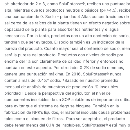
pH alrededor de 2 o 3, como SoluPotasse®, reciben una puntuació
alta, mientras que los productos neutros o básicos (pH>4.5), recib
una puntuación de 0. Sodio – prioridad 4 Altas concentraciones de
sal cerca de las raíces de la planta tienen un efecto negativo sobre
capacidad de la planta para absorber los nutrientes y el agua
necesarios. Por lo tanto, productos con un alto contenido de sodio,
tendrían que ser evitados. El sodio también es un indicador de la
pureza del producto. Cuanto mayor sea el contenido de sodio, men
será la pureza del producto. Productos con niveles de sodio por
encima del 1% son claramente de calidad inferior y entonces no
puntúan en este aspecto. Por otro lado, 0.2% de sodio o menos,
genera una puntuación máxima. En 2016, SoluPotasse® nunca
contenía más del 0.4%* sodio. *Basado en nuestro promedio
mensual de análisis de muestras de producción. % Insolubles –
prioridad 1 Desde la perspectiva del agricultor, el nivel de
componentes insolubles de un SOP soluble es de importancia crític
para evitar que el sistema de riego se bloquee. También en la
fabricación de NPK’s líquidos, el material insoluble causa problemas
tales como el bloqueo de filtros. Para ser aceptable, el producto
debe tener menos del 0.1% de insolubles. SoluPotasse® está muy p