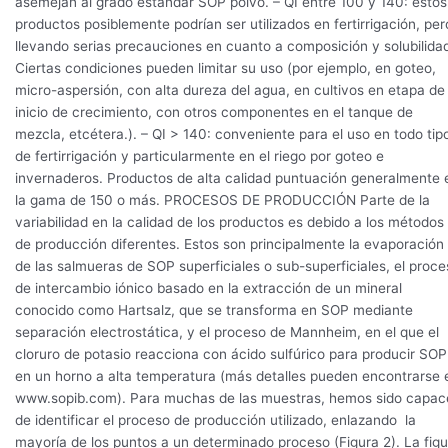
asemejan al grado estándar SOP polvo. – QI entre 100 y 140: estos
productos posiblemente podrían ser utilizados en fertirrigación, per
llevando serias precauciones en cuanto a composición y solubilida
Ciertas condiciones pueden limitar su uso (por ejemplo, en goteo,
micro-aspersión, con alta dureza del agua, en cultivos en etapa de
inicio de crecimiento, con otros componentes en el tanque de
mezcla, etcétera.). – QI > 140: conveniente para el uso en todo tip
de fertirrigación y particularmente en el riego por goteo e
invernaderos. Productos de alta calidad puntuación generalmente 
la gama de 150 o más. PROCESOS DE PRODUCCIÓN Parte de la
variabilidad en la calidad de los productos es debido a los métodos
de producción diferentes. Estos son principalmente la evaporación
de las salmueras de SOP superficiales o sub-superficiales, el proc
de intercambio iónico basado en la extracción de un mineral
conocido como Hartsalz, que se transforma en SOP mediante
separación electrostática, y el proceso de Mannheim, en el que el
cloruro de potasio reacciona con ácido sulfúrico para producir SOP
en un horno a alta temperatura (más detalles pueden encontrarse 
www.sopib.com). Para muchas de las muestras, hemos sido capac
de identificar el proceso de producción utilizado, enlazando la
mayoría de los puntos a un determinado proceso (Figura 2). La figu