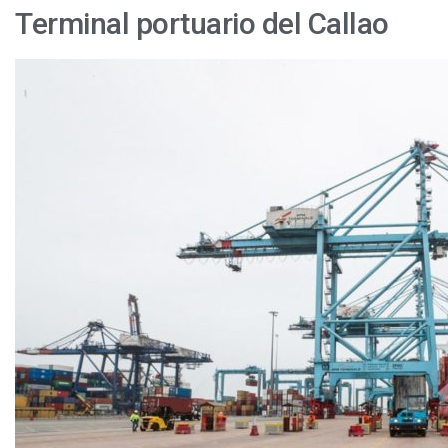
Terminal portuario del Callao
Las
actividades
en
puerto
del
Callao
se
mantienen
constantes