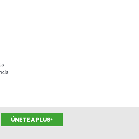
as
ncia.
ÚNETE A PLUS+