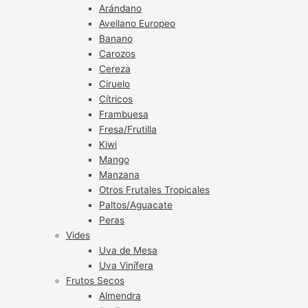
Arándano
Avellano Europeo
Banano
Carozos
Cereza
Ciruelo
Cítricos
Frambuesa
Fresa/Frutilla
Kiwi
Mango
Manzana
Otros Frutales Tropicales
Paltos/Aguacate
Peras
Vides
Uva de Mesa
Uva Vinífera
Frutos Secos
Almendra