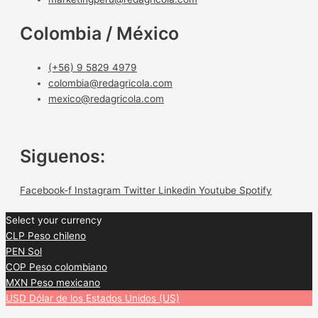
Colombia / México
(+56) 9 5829 4979
colombia@redagricola.com
mexico@redagricola.com
Siguenos:
Facebook-f
Instagram
Twitter
Linkedin
Youtube
Spotify
Select your currency
CLP
Peso chileno
PEN
Sol
COP
Peso colombiano
MXN
Peso mexicano
USD
Dólar de los Estados Unidos (US)