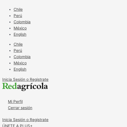
Ir
Impossible
al
Foods
Chile
contenido
recauda
Perú
US$500
Colombia
millones
México
English
Chile
Perú
Colombia
México
English
Inicia Sesión o Registrate
Mi Perfil
Cerrar sesión
Inicia Sesión o Registrate
ÚNETE A PLUS+