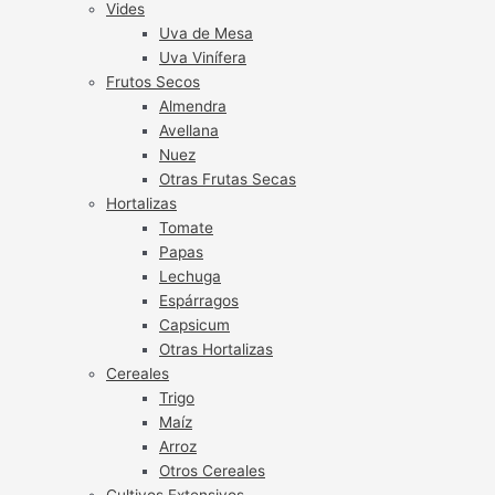
Vides
Uva de Mesa
Uva Vinífera
Frutos Secos
Almendra
Avellana
Nuez
Otras Frutas Secas
Hortalizas
Tomate
Papas
Lechuga
Espárragos
Capsicum
Otras Hortalizas
Cereales
Trigo
Maíz
Arroz
Otros Cereales
Cultivos Extensivos