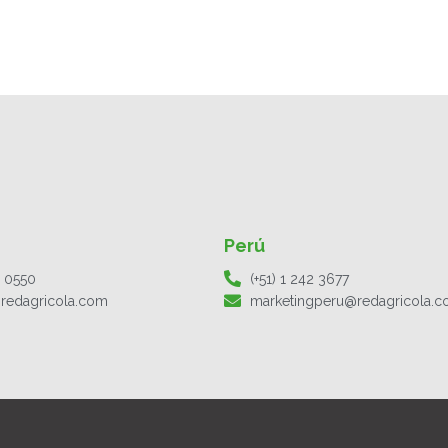
Perú
1 0550
(+51) 1 242 3677
redagricola.com
marketingperu@redagricola.