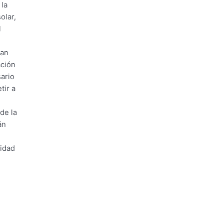
 la
olar,
l
ran
ación
sario
tir a
de la
án
lidad