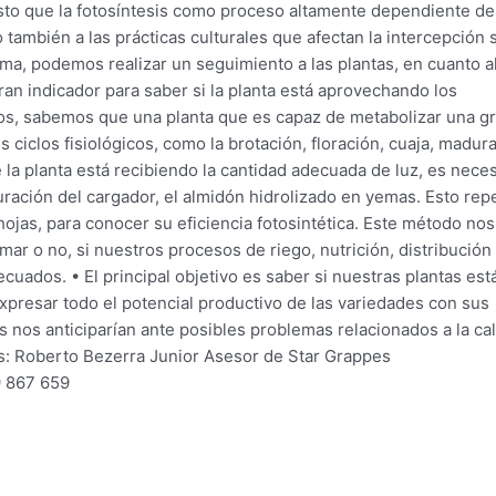
sto que la fotosíntesis como proceso altamente dependiente de
 también a las prácticas culturales que afectan la intercepción s
orma, podemos realizar un seguimiento a las plantas, en cuanto a
ran indicador para saber si la planta está aprovechando los
gos, sabemos que una planta que es capaz de metabolizar una g
ciclos fisiológicos, como la brotación, floración, cuaja, madur
la planta está recibiendo la cantidad adecuada de luz, es nece
duración del cargador, el almidón hidrolizado en yemas. Esto repe
ojas, para conocer su eficiencia fotosintética. Este método nos
rmar o no, si nuestros procesos de riego, nutrición, distribución 
cuados. • El principal objetivo es saber si nuestras plantas est
presar todo el potencial productivo de las variedades con sus
s nos anticiparían ante posibles problemas relacionados a la ca
os: Roberto Bezerra Junior Asesor de Star Grappes
9 867 659