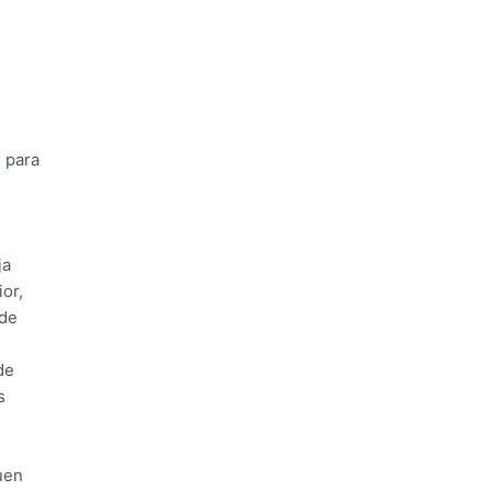
 para
ja
or,
 de
de
s
uen