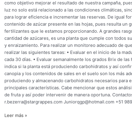
como objetivo mejorar el resultado de nuestra campaña, pue
luz no solo está relacionado a las condiciones climáticas, sino
para lograr eficiencia e incrementar las reservas. De igual f
contenido de azúcar presente en las hojas, pues resulta un g
fertilizantes que le estamos proporcionando. A grandes ras
cantidad de azúcares, es una planta que cumple con todos sus 
y enraizamiento. Para realizar un monitoreo adecuado de que 
realizar las siguientes tareas: • Evaluar en el inicio de la ma
cada 30 días. • Evaluar semanalmente los grados Brix de las h
indica si la planta está produciendo carbohidratos y así confi
canopia y los contenidos de sales en el suelo son los más ade
produciendo y almacenando carbohidratos necesarios para ex
principales características. Cabe mencionar que estos análisi
de fruta y así poder intervenir de manera oportuna. Contact
r.bezerra@stargrappes.com Juniorqgp@hotmail.com +51 98
Leer más »