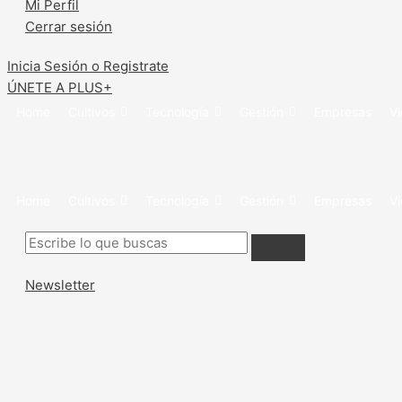
Mi Perfil
Cerrar sesión
Inicia Sesión o Registrate
ÚNETE A PLUS+
Home
Cultivos
Tecnología
Gestión
Empresas
V
Home
Cultivos
Tecnología
Gestión
Empresas
V
Newsletter