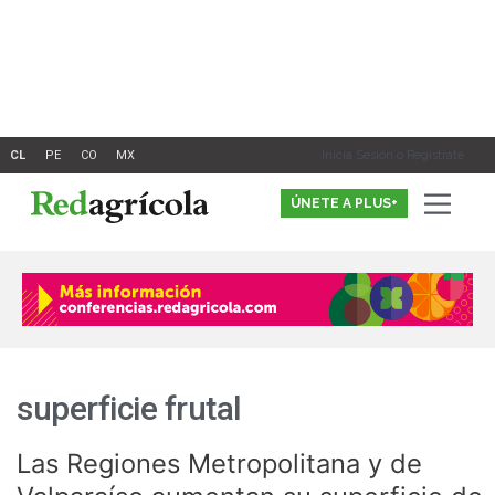
Ir
al
contenido
Inicia Sesión o Registrate
ÚNETE A PLUS+
superficie frutal
Las Regiones Metropolitana y de
Las
Regiones