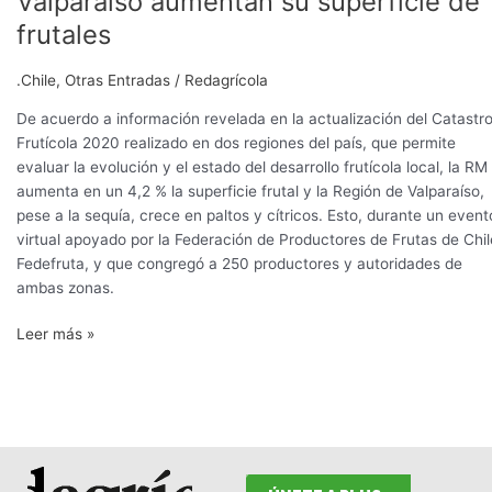
Valparaíso aumentan su superficie de
Metropolitana
frutales
y
de
.Chile
,
Otras Entradas
/
Redagrícola
Valparaíso
aumentan
De acuerdo a información revelada en la actualización del Catastr
su
Frutícola 2020 realizado en dos regiones del país, que permite
superficie
evaluar la evolución y el estado del desarrollo frutícola local, la RM
de
aumenta en un 4,2 % la superficie frutal y la Región de Valparaíso,
frutales
pese a la sequía, crece en paltos y cítricos. Esto, durante un event
virtual apoyado por la Federación de Productores de Frutas de Chil
Fedefruta, y que congregó a 250 productores y autoridades de
ambas zonas.
Leer más »