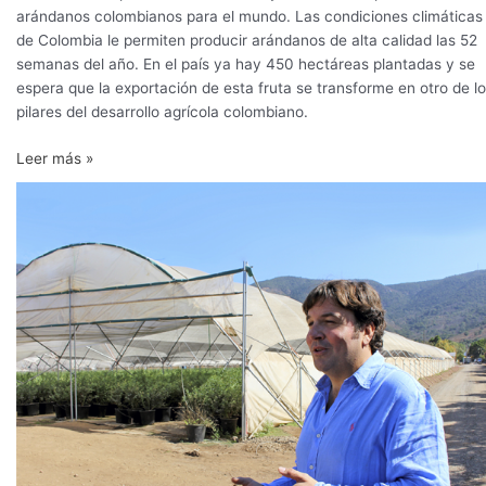
arándanos colombianos para el mundo. Las condiciones climáticas
de Colombia le permiten producir arándanos de alta calidad las 52
semanas del año. En el país ya hay 450 hectáreas plantadas y se
espera que la exportación de esta fruta se transforme en otro de l
pilares del desarrollo agrícola colombiano.
Leer más »
Variedades
de
arándano
para
una
industria
ya
madura