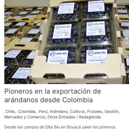
la
exportación
de
arándanos
desde
Colombia
Pioneros en la exportación de
arándanos desde Colombia
.Chile
,
.Colombia
,
.Perú
,
Arándano
,
Cultivos
,
Frutales
,
Gestión
,
Mercados y Comercio
,
Otras Entradas
/
Redagrícola
Desde los campos de Elite Blu en Boyacá salen los primeros