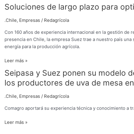
Soluciones
Soluciones de largo plazo para opt
de
largo
.Chile
,
Empresas
/
Redagrícola
plazo
Con 160 años de experiencia internacional en la gestión de r
para
presencia en Chile, la empresa Suez trae a nuestro país una 
optimizar
energía para la producción agrícola.
el
agua
Leer más »
Seipasa
Seipasa y Suez ponen su modelo de
y
los productores de uva de mesa en
Suez
ponen
.Chile
,
Empresas
/
Redagrícola
su
modelo
Comagro aportará su experiencia técnica y conocimiento a tra
de
Tecnología
Leer más »
Natural