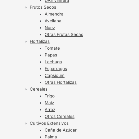
Uva Vinífera
Frutos Secos
Almendra
Avellana
Nuez
Otras Frutas Secas
Hortalizas
Tomate
Papas
Lechuga
Espárragos
Capsicum
Otras Hortalizas
Cereales
Trigo
Maíz
Arroz
Otros Cereales
Cultivos Extensivos
Caña de Azúcar
Palma