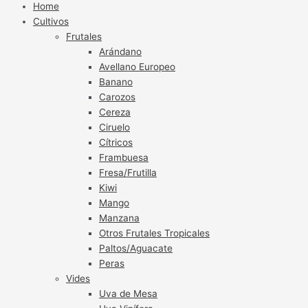
Home
Cultivos
Frutales
Arándano
Avellano Europeo
Banano
Carozos
Cereza
Ciruelo
Cítricos
Frambuesa
Fresa/Frutilla
Kiwi
Mango
Manzana
Otros Frutales Tropicales
Paltos/Aguacate
Peras
Vides
Uva de Mesa