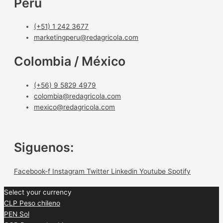
Perú
(+51) 1 242 3677
marketingperu@redagricola.com
Colombia / México
(+56) 9 5829 4979
colombia@redagricola.com
mexico@redagricola.com
Siguenos:
Facebook-f
Instagram
Twitter
Linkedin
Youtube
Spotify
Select your currency
CLP
Peso chileno
PEN
Sol