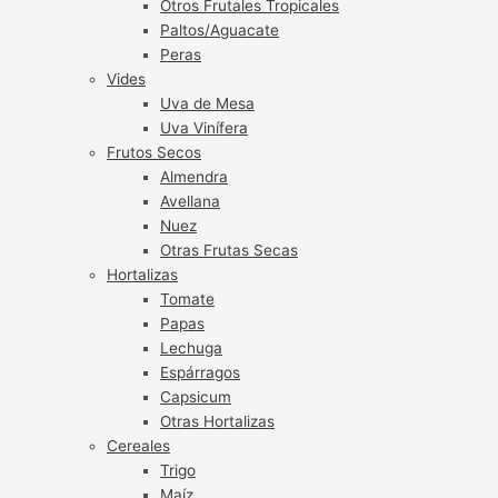
Otros Frutales Tropicales
Paltos/Aguacate
Peras
Vides
Uva de Mesa
Uva Vinífera
Frutos Secos
Almendra
Avellana
Nuez
Otras Frutas Secas
Hortalizas
Tomate
Papas
Lechuga
Espárragos
Capsicum
Otras Hortalizas
Cereales
Trigo
Maíz