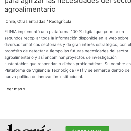
para agilizar las necesidades del secto
herramienta
agroalimentario
de
Big
.Chile
,
Otras Entradas
/
Redagrícola
Data
para
El INIA implementó una plataforma 100 % digital que permite en
agilizar
segundos recopilar toda la información disponible en la web sobre
las
diversas temáticas sectoriales y de gran interés estratégico, con el
necesidades
propósito de detectar a tiempo las futuras necesidades del sector
del
agroalimentario y así encaminar proyectos de investigación
sector
sustentables que respondan a dichas problemáticas. Su nombre es
agroalimentario
Plataforma de Vigilancia Tecnológica (VT) y se enmarca dentro de 
nueva política de innovación institucional.
Leer más »