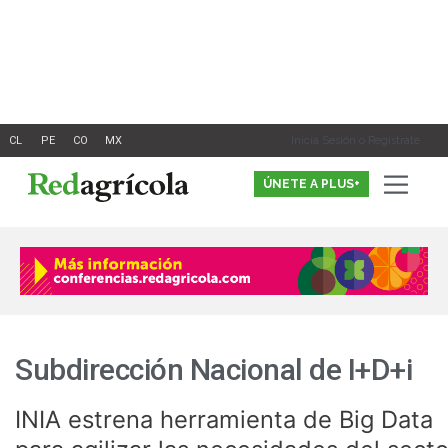
Ir
al
contenido
Inicia Sesión o Registrate
ÚNETE A PLUS+
Subdirección Nacional de I+D+i
INIA estrena herramienta de Big Data
INIA
estrena