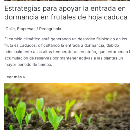
caduca
Estrategias para apoyar la entrada en
dormancia en frutales de hoja caduca
.Chile
,
Empresas
/
Redagrícola
El cambio climático está generando un desorden fisiológico en los
frutales caducos, dificultando la entrada a dormancia, debido
principalmente a las altas temperaturas en otoño, que entorpecen 
acumulación de reservas por mantener activas a las plantas un
mayor período de tiempo.
Leer más »
Corteva
Agriscience
completa
la
adquisición
de
dos