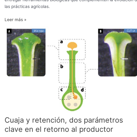
las prácticas agrícolas.
Leer más »
Cuaja
y
retención,
dos
parámetros
clave
en
el
retorno
al
productor
Cuaja y retención, dos parámetros
clave en el retorno al productor