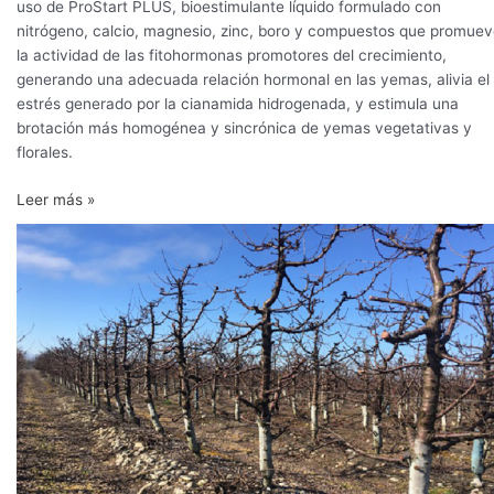
uso de ProStart PLUS, bioestimulante líquido formulado con
nitrógeno, calcio, magnesio, zinc, boro y compuestos que promue
la actividad de las fitohormonas promotores del crecimiento,
generando una adecuada relación hormonal en las yemas, alivia el
estrés generado por la cianamida hidrogenada, y estimula una
brotación más homogénea y sincrónica de yemas vegetativas y
florales.
Leer más »
Estrategias
para
apoyar
la
entrada
en
dormancia
en
frutales
de
hoja