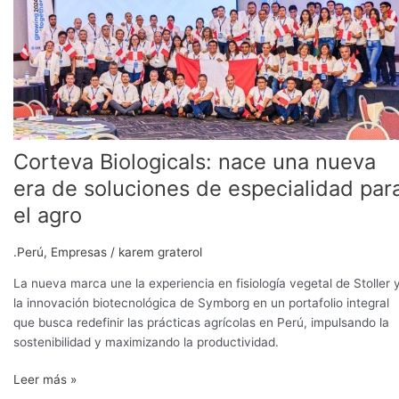
nace
una
nueva
era
de
soluciones
de
especialidad
Corteva Biologicals: nace una nueva
para
era de soluciones de especialidad par
el
agro
el agro
.Perú
,
Empresas
/
karem graterol
La nueva marca une la experiencia en fisiología vegetal de Stoller 
la innovación biotecnológica de Symborg en un portafolio integral
que busca redefinir las prácticas agrícolas en Perú, impulsando la
sostenibilidad y maximizando la productividad.
Leer más »