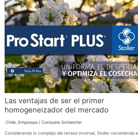
Las
ventajas
de
ser
el
primer
homogeneizador
del
mercado
Las ventajas de ser el primer
homogeneizador del mercado
.Chile
,
Empresas
/
Consuelo Schwerter
Considerando lo complejo del receso invernal, Stoller recomienda e