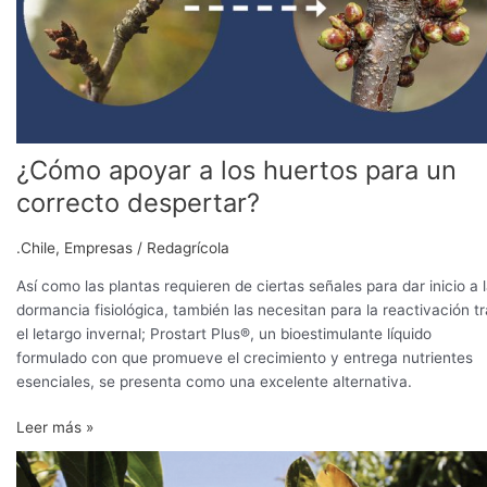
para
un
correcto
despertar?
¿Cómo apoyar a los huertos para un
correcto despertar?
.Chile
,
Empresas
/
Redagrícola
Así como las plantas requieren de ciertas señales para dar inicio a 
dormancia fisiológica, también las necesitan para la reactivación t
el letargo invernal; Prostart Plus®, un bioestimulante líquido
formulado con que promueve el crecimiento y entrega nutrientes
esenciales, se presenta como una excelente alternativa.
Leer más »
Citoquininas
naturales,