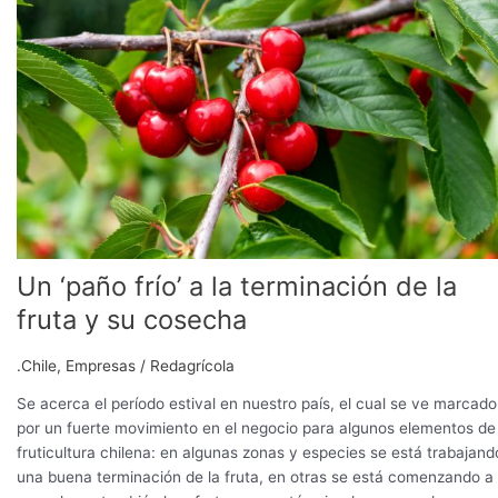
a
la
terminación
de
la
fruta
y
su
cosecha
Un ‘paño frío’ a la terminación de la
fruta y su cosecha
.Chile
,
Empresas
/
Redagrícola
Se acerca el período estival en nuestro país, el cual se ve marcado
por un fuerte movimiento en el negocio para algunos elementos de 
fruticultura chilena: en algunas zonas y especies se está trabajand
una buena terminación de la fruta, en otras se está comenzando a