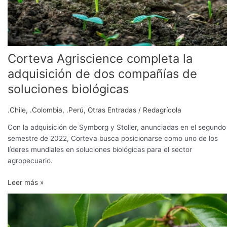
compañías
de
soluciones
biológicas
Corteva Agriscience completa la
adquisición de dos compañías de
soluciones biológicas
.Chile
,
.Colombia
,
.Perú
,
Otras Entradas
/
Redagrícola
Con la adquisición de Symborg y Stoller, anunciadas en el segundo
semestre de 2022, Corteva busca posicionarse como uno de los
líderes mundiales en soluciones biológicas para el sector
agropecuario.
Leer más »
Un
‘paño
frío’