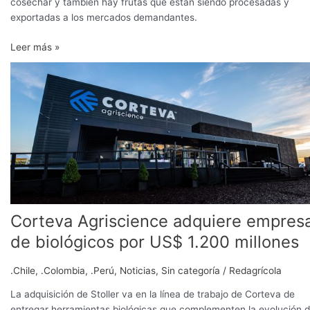
cosechar y también hay frutas que están siendo procesadas y
exportadas a los mercados demandantes.
Leer más »
Corteva
Agriscience
adquiere
empresa
de
biológicos
por
US$
1.200
millones
Corteva Agriscience adquiere empres
de biológicos por US$ 1.200 millones
.Chile
,
.Colombia
,
.Perú
,
Noticias
,
Sin categoría
/
Redagrícola
La adquisición de Stoller va en la línea de trabajo de Corteva de
entregar herramientas biológicas que complementen la evolución 