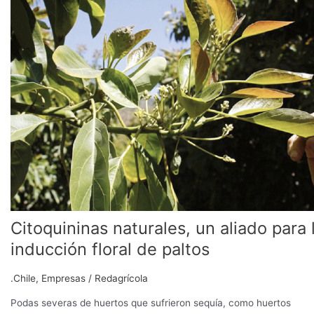
un
aliado
para
la
inducción
floral
de
paltos
Citoquininas naturales, un aliado para 
inducción floral de paltos
.Chile
,
Empresas
/
Redagrícola
Podas severas de huertos que sufrieron sequía, como huertos