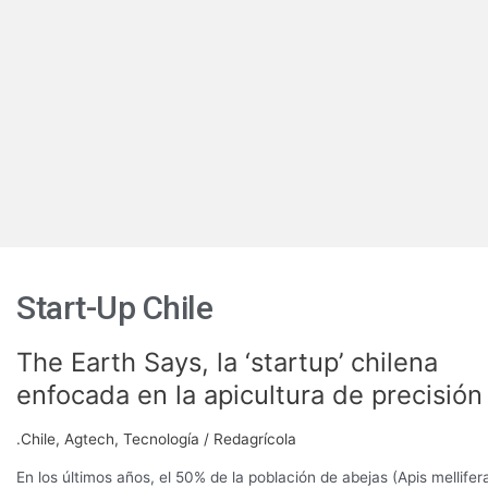
Start-Up Chile
The Earth Says, la ‘startup’ chilena
The
Earth
enfocada en la apicultura de precisión
Says,
la
.Chile
,
Agtech
,
Tecnología
/
Redagrícola
‘startup’
chilena
En los últimos años, el 50% de la población de abejas (Apis mellifer